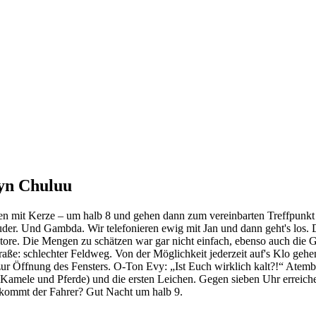
zyn Chuluu
uchen mit Kerze – um halb 8 und gehen dann zum vereinbarten Treffpunk
uder. Und Gambda. Wir telefonieren ewig mit Jan und dann geht's los. D
ore. Die Mengen zu schätzen war gar nicht einfach, ebenso auch die
traße: schlechter Feldweg. Von der Möglichkeit jederzeit auf's Klo ge
zur Öffnung des Fensters. O-Ton Evy: „Ist Euch wirklich kalt?!“ Atemb
amele und Pferde) und die ersten Leichen. Gegen sieben Uhr erreich
 bekommt der Fahrer? Gut Nacht um halb 9.