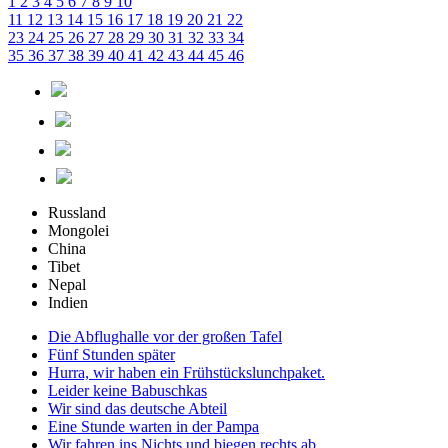
1
2
3
4
5
6
7
8
9
10
11
12
13
14
15
16
17
18
19
20
21
22
23
24
25
26
27
28
29
30
31
32
33
34
35
36
37
38
39
40
41
42
43
44
45
46
Russland
Mongolei
China
Tibet
Nepal
Indien
Die Abflughalle vor der großen Tafel
Fünf Stunden später
Hurra, wir haben ein Frühstückslunchpaket.
Leider keine Babuschkas
Wir sind das deutsche Abteil
Eine Stunde warten in der Pampa
Wir fahren ins Nichts und biegen rechts ab