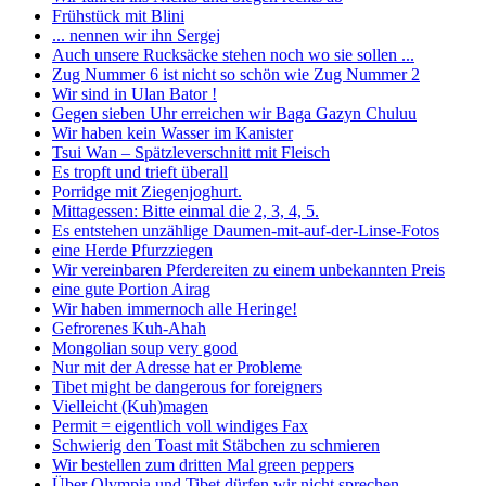
Frühstück mit Blini
... nennen wir ihn Sergej
Auch unsere Rucksäcke stehen noch wo sie sollen ...
Zug Nummer 6 ist nicht so schön wie Zug Nummer 2
Wir sind in Ulan Bator !
Gegen sieben Uhr erreichen wir Baga Gazyn Chuluu
Wir haben kein Wasser im Kanister
Tsui Wan – Spätzleverschnitt mit Fleisch
Es tropft und trieft überall
Porridge mit Ziegenjoghurt.
Mittagessen: Bitte einmal die 2, 3, 4, 5.
Es entstehen unzählige Daumen-mit-auf-der-Linse-Fotos
eine Herde Pfurzziegen
Wir vereinbaren Pferdereiten zu einem unbekannten Preis
eine gute Portion Airag
Wir haben immernoch alle Heringe!
Gefrorenes Kuh-Ahah
Mongolian soup very good
Nur mit der Adresse hat er Probleme
Tibet might be dangerous for foreigners
Vielleicht (Kuh)magen
Permit = eigentlich voll windiges Fax
Schwierig den Toast mit Stäbchen zu schmieren
Wir bestellen zum dritten Mal green peppers
Über Olympia und Tibet dürfen wir nicht sprechen