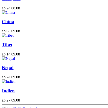
ab 24.08.08
China
ab 08.09.08
Tibet
ab 14.09.08
Nepal
ab 24.09.08
Indien
ab 27.09.08