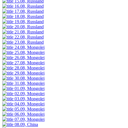
15.08, Russland
16.08, Russland
17.08, Russland
18.08, Russland
19.08, Russland
20.08, Russland
21.08, Russland
22.08, Russland
23.08, Russland
24.08, Mongolei
25.08, Mongolei
26.08, Mongolei
27.08, Mongolei
28.08, Mongolei
29.08, Mongolei
30.08, Mongolei
31.08, Mongolei
01.09, Mongolei
02.09, Mongolei
03.09, Mongolei
04.09, Mongolei
05.09, Mongolei
06.09, Mongolei
07.09, Mongolei
08.09, China