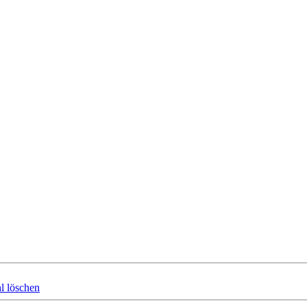
 löschen