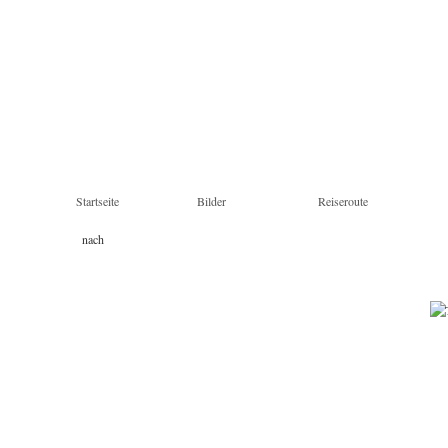
Startseite
Bilder
Reiseroute
nach
Land & Tag
Stichworten
Farben