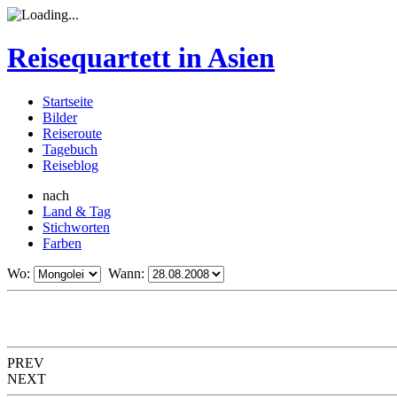
Reisequartett in Asien
Startseite
Bilder
Reiseroute
Tagebuch
Reiseblog
nach
Land & Tag
Stichworten
Farben
Wo:
Wann:
PREV
NEXT