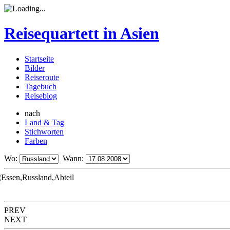
Reisequartett in Asien
Startseite
Bilder
Reiseroute
Tagebuch
Reiseblog
nach
Land & Tag
Stichworten
Farben
Wo:
Wann:
PREV
NEXT