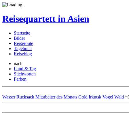
Reisequartett in Asien
Startseite
Bilder
Reiseroute
Tagebuch
Reiseblog
nach
Land & Tag
Stichworten
Farben
Wasser
Rucksack
Mitarbeiter des Monats
Gold
Irkutsk
Vogel
Wald
=0