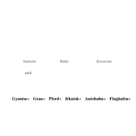
Startseite
Bilder
Reiseroute
nach
Land & Tag
Stichworten
Farben
Gyantse
Grau
Pferd
Irkutsk
Autobahn
Flughafen