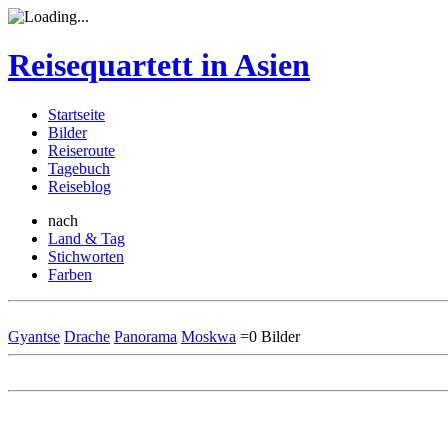
Reisequartett in Asien
Startseite
Bilder
Reiseroute
Tagebuch
Reiseblog
nach
Land & Tag
Stichworten
Farben
Gyantse
Drache
Panorama
Moskwa
=0 Bilder