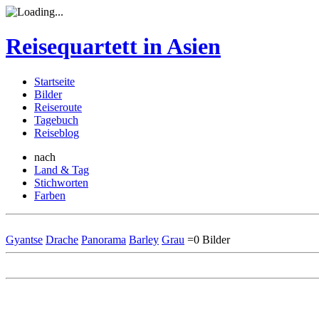
Reisequartett in Asien
Startseite
Bilder
Reiseroute
Tagebuch
Reiseblog
nach
Land & Tag
Stichworten
Farben
Gyantse
Drache
Panorama
Barley
Grau
=0 Bilder