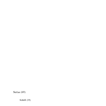
Stefan (69)
Schrift (19)