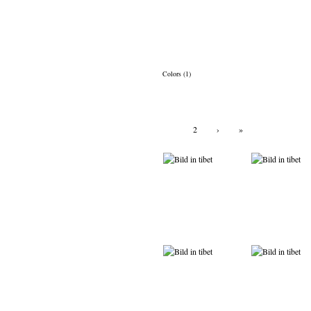
Colors (1)
1
2
›
»
Tibet,
Tib
19.09
19.09
Tibet,
Tib
19.09
19.09