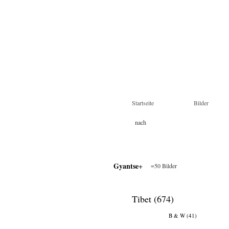
Startseite
Bilder
nach
Land & Tag
Stichworten
Gyantse
=50 Bilder
Tibet (674)
B & W (41)