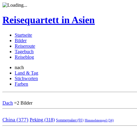
Reisequartett in Asien
Startseite
Bilder
Reiseroute
Tagebuch
Reiseblog
nach
Land & Tag
Stichworten
Farben
Dach
=2 Bilder
China (377)
Peking (318)
Sommerpalast (91)
Himmelstempel (34)