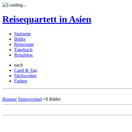
Reisequartett in Asien
Startseite
Bilder
Reiseroute
Tagebuch
Reiseblog
nach
Land & Tag
Stichworten
Farben
Bungee
Spurwechsel
=0 Bilder