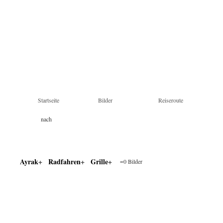
Startseite
Bilder
Reiseroute
nach
Land & Tag
Stichworten
Farben
Ayrak
Radfahren
Grille
=0 Bilder